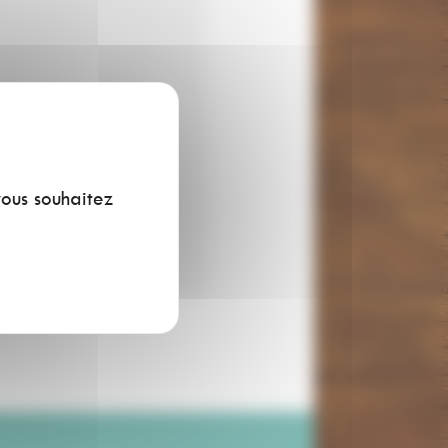
vous souhaitez