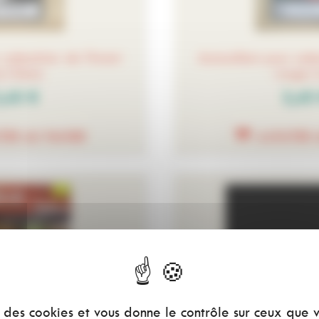
 calendrier de l'Avent
Autocollant pour cale
ir/blanc
rouge/v
,40 €
3,40
TER AU PANIER
AJOUTER 
se des cookies et vous donne le contrôle sur ceux que 