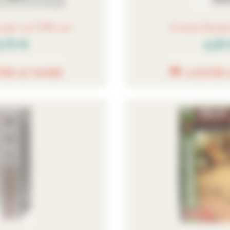
roder col 948 vert
Crochet Bamb
,70 €
4,50
TER AU PANIER
AJOUTER 