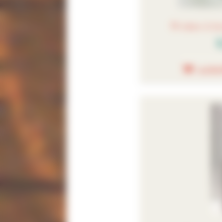
Fil néon à b
3
AJOU