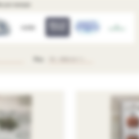
ts par marque
HOFER
Prix: