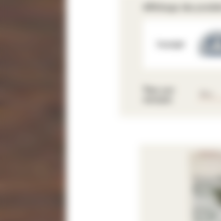
Affichage des produi
Daylight
Trier par
marque: