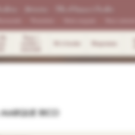
roderie - Mercerie - Fils et tissus à broder
ouveautés
Promotions
Notre magasin
Nous contacte
ils
Tricot /
ons
crochet /
Kit à broder
Diagramme
rs
macramé
A MARQUE RICO