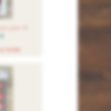
sans pointe 18
 €
AU PANIER