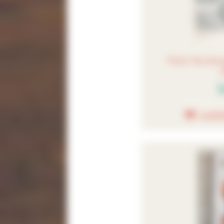
Fiche Hardan
2
AJOU