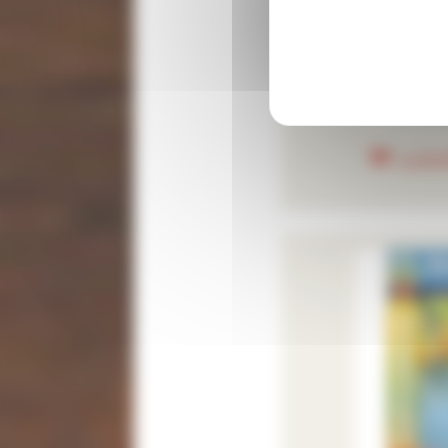
Fiche H
3
AJOU