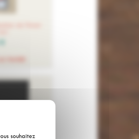
ndrier de l'Avent
ert
 €
AU PANIER
vous souhaitez