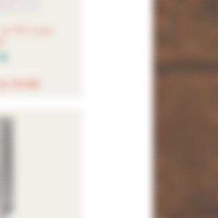
 col 951rouge
gé
 €
AU PANIER