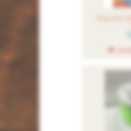
Diagramme St
3
AJOU