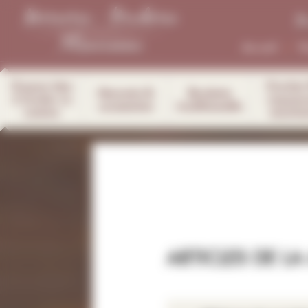
Panneau de gestion des cookies
B
Accueil
N
Coupon tissu
Crochet f
Mercerie &
Broderie
à broder ou
napper
accessoires
traditionnelle
couture
mouchoi
ARTICLES DE L