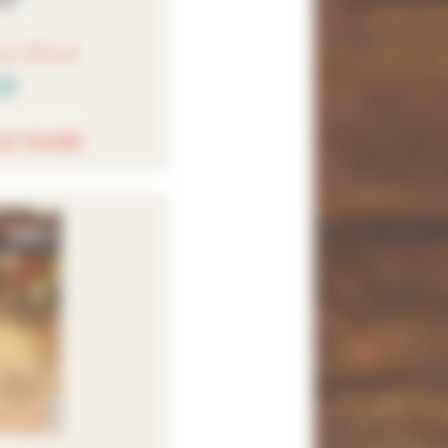
oo 4.0 mm
 €
AU PANIER