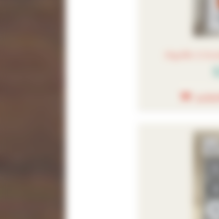
Aiguille à br
2
AJOU