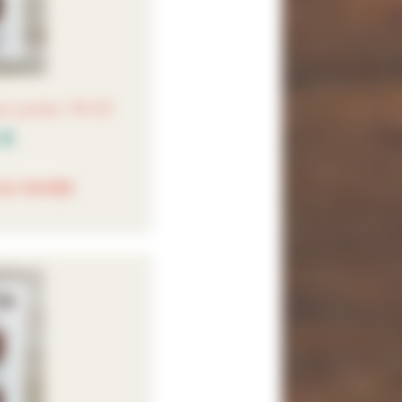
ans pointe 18-22
 €
AU PANIER