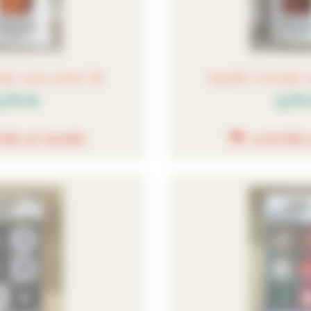
oder sans pointe 26
Aiguille à broder 
,70 €
2,70
TER AU PANIER
AJOUTER 