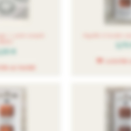
ger + point compté
Aiguille à broder s
48351
2,70
,50 €
AJOUTER 
TER AU PANIER