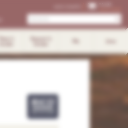
PANIER
MON COMPTE
Aucun article
r
Tissus à
Support à
Fils
Livre
broder
broder