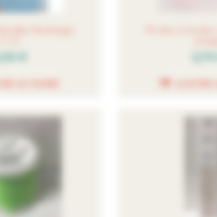
ick-Idée Hardanger
Fil néon à broder
n°12
oran
,50 €
3,70
TER AU PANIER
AJOUTER 