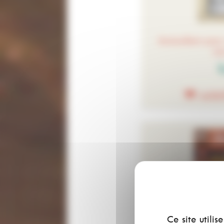
Autocollant pour
no
3
AJOU
Ce site utili