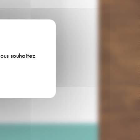
vous souhaitez