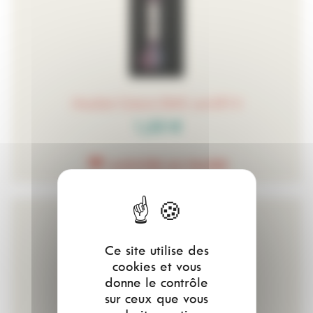
Mouliné Coloris DMC col.4514
1,55 €
AJOUTER AU PANIER
Ce site utilise des
cookies et vous
donne le contrôle
sur ceux que vous